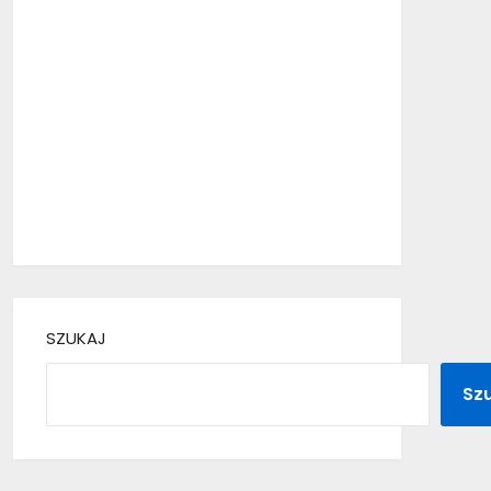
SZUKAJ
Sz