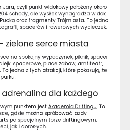
a Jara
, czyli punkt widokowy położony około
204 schody, ale wysiłek wynagradza widok
ę Pucką oraz fragmenty Trójmiasta. To jedno
tografii, spacerów i rowerowych wycieczek.
 – zielone serce miasta
sce na spokojny wypoczynek, piknik, spacer
 alejki spacerowe, place zabaw, amfiteatr,
 To jedna z tych atrakcji, które pokazują, że
parku.
 adrenalina dla każdego
kowym punktem jest
Akademia Driftingu
. To
olsce, gdzie można spróbować jazdy
rts po specjalnym torze driftingowym.
ci, jak i dorosłych.