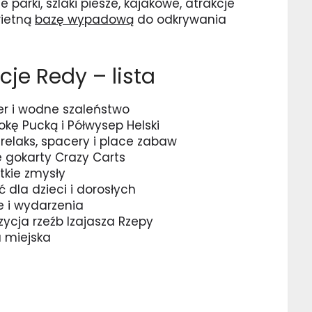
 parki, szlaki piesze, kajakowe, atrakcje
wietną
bazę wypadową
do odkrywania
je Redy – lista
er i wodne szaleństwo
kę Pucką i Półwysep Helski
– relaks, spacery i place zabaw
 gokarty Crazy Carts
tkie zmysły
 dla dzieci i dorosłych
e i wydarzenia
zycja rzeźb Izajasza Rzepy
a miejska