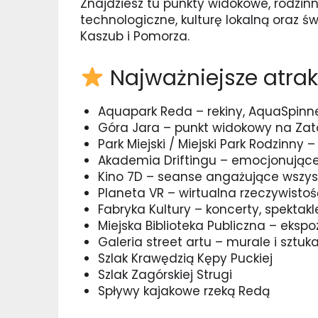
Znajdziesz tu punkty widokowe, rodzinne
technologiczne, kulturę lokalną oraz ś
Kaszub i Pomorza.
Najważniejsze atrakc
Aquapark Reda – rekiny, AquaSpinn
Góra Jara – punkt widokowy na Zato
Park Miejski / Miejski Park Rodzinny 
Akademia Driftingu – emocjonujące
Kino 7D – seanse angażujące wszys
Planeta VR – wirtualna rzeczywistość
Fabryka Kultury – koncerty, spektakl
Miejska Biblioteka Publiczna – ekspo
Galeria street artu – murale i sztuk
Szlak Krawędzią Kępy Puckiej
Szlak Zagórskiej Strugi
Spływy kajakowe rzeką Redą