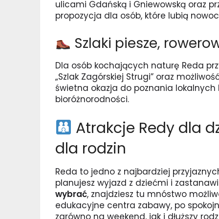
ulicami Gdańską i Gniewowską oraz p
propozycja dla osób, które lubią nowoc
Szlaki piesze, rowero
Dla osób kochających naturę Reda przy
„Szlak Zagórskiej Strugi” oraz możliwo
świetna okazja do poznania lokalnych k
bioróżnorodności.
Atrakcje Redy dla dz
dla rodzin
Reda to jedno z najbardziej przyjaznyc
planujesz wyjazd z dziećmi i zastanawi
wybrać
, znajdziesz tu mnóstwo możli
edukacyjne centra zabawy, po spokojn
zarówno na weekend, jak i dłuższy rodz